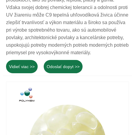
Vďaka svojej dobrej chemickej tolerancii a odolnosti proti
UV žiareniu môže C9 tepelná uhľovodíková živica účinne
zlepšiť trvanlivosť a výkon materiálu a široko sa používa
pri výrobe spotrebného tovaru, ako sú automobilové
povlaky, architektonické povlaky a kancelárske potreby,
uspokojujú potreby moderných potrieb moderných potrieb
priemysel pre vysokovýkonné materiály.
Vidieť viac >>
Odoslať dopyt >>