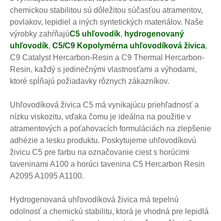
chemickou stabilitou sú dôležitou súčasťou atramentov,
povlakov, lepidiel a iných syntetických materiálov. Naše
výrobky zahŕňajú
C5 uhľovodík
,
hydrogenovaný
uhľovodík
,
C5/C9 Kopolymérna uhľovodíková živica
,
C9 Catalyst Hercarbon-Resin a C9 Thermal Hercarbon-
Resin, každý s jedinečnými vlastnosťami a výhodami,
ktoré spĺňajú požiadavky rôznych zákazníkov.
Uhľovodíková živica C5 má vynikajúcu priehľadnosť a
nízku viskozitu, vďaka čomu je ideálna na použitie v
atramentových a poťahovacích formuláciách na zlepšenie
adhézie a lesku produktu. Poskytujeme uhľovodíkovú
živicu C5 pre farbu na označovanie ciest s horúcimi
taveninami A100 a horúci tavenina C5 Hercarbon Resin
A2095 A1095 A1100.
Hydrogenovaná uhľovodíková živica má tepelnú
odolnosť a chemickú stabilitu, ktorá je vhodná pre lepidlá