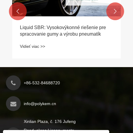


Liquid SBR: Vysokovýkonné riešenie pre
spracovanie gumy a výrobu pneumatík
Vidieť viac >>
+86-532-84688720
info@polykem.cn
Xinlian Plaza, č. 176 Jufeng
Road, okres Licang, mesto