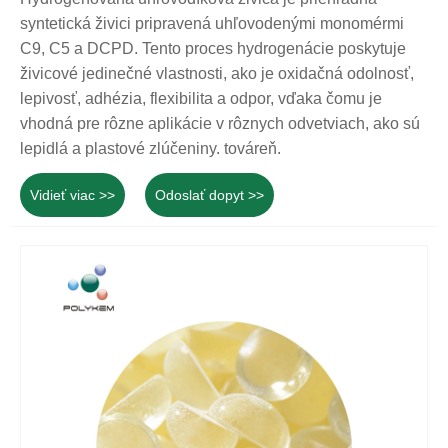
syntetická živici pripravená uhľovodenými monomérmi
C9, C5 a DCPD. Tento proces hydrogenácie poskytuje
živicové jedinečné vlastnosti, ako je oxidačná odolnosť,
lepivosť, adhézia, flexibilita a odpor, vďaka čomu je
vhodná pre rôzne aplikácie v rôznych odvetviach, ako sú
lepidlá a plastové zlúčeniny. továreň.
Vidieť viac >>
Odoslať dopyt >>