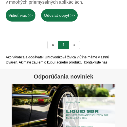
v mnohých priemyselných aplikáciách.
Vidieť viac >>
Odoslať dopyt >>
«
1
»
Ako výrobca a dodávateľ Uhľovodíková živica v Číne máme vlastnú
továreň. Ak máte záujem o kúpu lacného produktu, kontaktujte nás!
Odporúčania noviniek