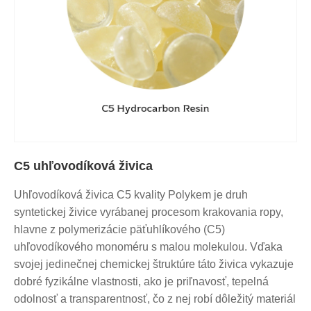
C5 uhľovodíková živica
Uhľovodíková živica C5 kvality Polykem je druh
syntetickej živice vyrábanej procesom krakovania ropy,
hlavne z polymerizácie päťuhlíkového (C5)
uhľovodíkového monoméru s malou molekulou. Vďaka
svojej jedinečnej chemickej štruktúre táto živica vykazuje
dobré fyzikálne vlastnosti, ako je priľnavosť, tepelná
odolnosť a transparentnosť, čo z nej robí dôležitý materiál