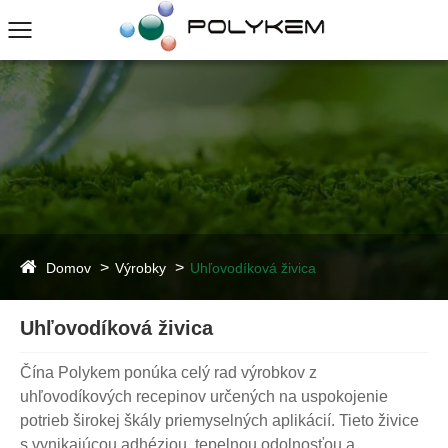
Domov
Výrobky
Uhľovodíková živica
Uhľovodíková živica
Čína Polykem ponúka celý rad výrobkov z
uhľovodíkových recepinov určených na uspokojenie
potrieb širokej škály priemyselných aplikácií. Tieto živice
s vynikajúcou adhéziou, tepelnou odolnosťou a