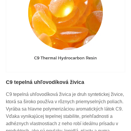
C9 tepelná uhľovodíková živica
C9 tepelná uhľovodíková živica je druh syntetickej živice,
ktorá sa široko používa v rôznych priemyselných poliach.
Vyrába sa hlavne polymerizáciou aromatických látok C9.
Vďaka vynikajúcej tepelnej stabilite, priehľadnosti a
adhéznych vlastnostiach z neho robí ideálnu prísadu v
produktoch, ako sú povlaky, lepidlá, plasty a guma.