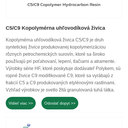
C5/C9 Kopolymérna uhľovodíková živica
Kopolymérna uhľovodíková živica C5/C9 je druh
syntetickej živice produkovanej kopolymerizáciou
rôznych petrochemických surovín, ktoré sa široko
používajú pri poťahovaní, lepení, tlačiarni a atramente.
Výrobky série HF, ktoré poskytuje dodávateľ Polykem, sú
ropné živice C9 modifikované C9, ktoré sa vyrábajú z
frakcií C5 a C9 produkovaných etylénovými rastlinami.
Vzhľad výrobkov je svetlo žltá granulovaná tuhá látka.
Vidieť viac >>
Odoslať dopyt >>